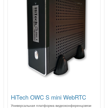
HiTech OWC S mini WebRTC
Универсальная платформа видеоконференцсвязи