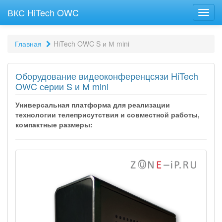
ВКС HiTech OWC
Toggl
navig
Главная
HiTech OWC S и М mini
Оборудование видеоконференцсязи HiTech
OWC серии S и М mini
Универсальная платформа для реализации
технологии телеприсутствия и совместной работы,
компактные размеры: