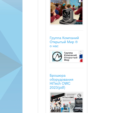
Группа Компаний
Открытый Мир ®
о нас
Брошюра
оборудования
HiTech OWC
2023(pdf)