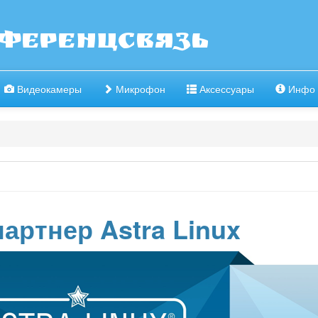
ференцсвязь
Видеокамеры
Микрофон
Аксессуары
Инфо
артнер Astra Linux