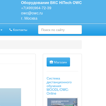
Оборудование ВКС HiTech OWC
+7(499)964-72-39
owc@owc.ru
г. Москва
Контакты
Магазин
Система
дистанционного
обучения
MOODL/OWC-
Online