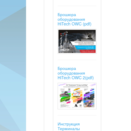
Брошюра
оборудования
HiTech OWC (pdf)
Брошюра
оборудования
HiTech OWC 2(pdf)
Инструкция
Терминалы